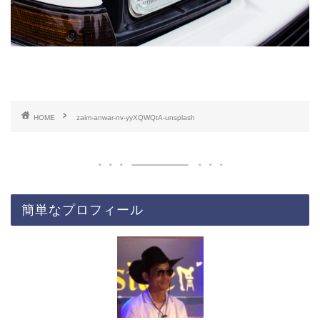
HOME
zaim-anwar-nv-yyXQWQtA-unsplash
簡単なプロフィール