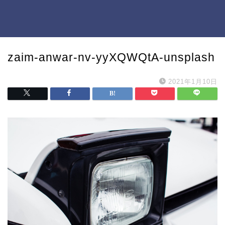
zaim-anwar-nv-yyXQWQtA-unsplash
2021年1月10日