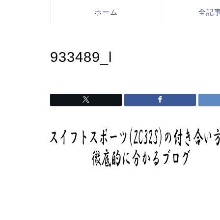
ホーム
全記
933489_l